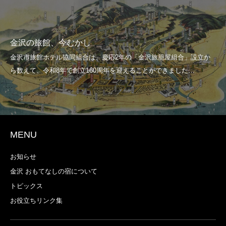
金沢の観
館、今むかし
地名の読
MENU
お知らせ
金沢 おもてなしの宿について
トピックス
お役立ちリンク集