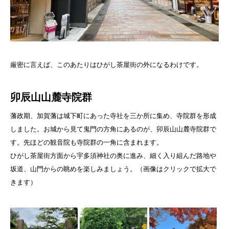
厳密に言えば、このあたりはひがし茶屋街の外になるわけです。
卯辰山山麓寺院群
藩政期、加賀藩は城下町にあった寺社を三か所に集め、寺院群を形成
しました。お城から見て鬼門の方角にあるのが、卯辰山山麓寺院群で
す。先ほどの観音院も寺院群の一角に含まれます。
ひがし茶屋街方面から宇多須神社の奥に進み、細く入り組んだ路地や
坂道、山門からの眺めを楽しみましょう。（画像はクリックで拡大で
きます）