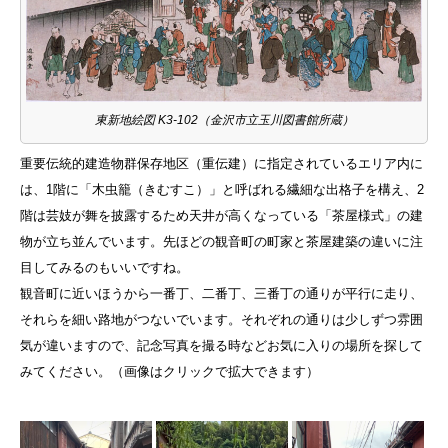
東新地絵図 K3-102（金沢市立玉川図書館所蔵）
重要伝統的建造物群保存地区（重伝建）に指定されているエリア内に
は、1階に「木虫籠（きむすこ）」と呼ばれる繊細な出格子を構え、2
階は芸妓が舞を披露するため天井が高くなっている「茶屋様式」の建
物が立ち並んでいます。先ほどの観音町の町家と茶屋建築の違いに注
目してみるのもいいですね。
観音町に近いほうから一番丁、二番丁、三番丁の通りが平行に走り、
それらを細い路地がつないでいます。それぞれの通りは少しずつ雰囲
気が違いますので、記念写真を撮る時などお気に入りの場所を探して
みてください。（画像はクリックで拡大できます）