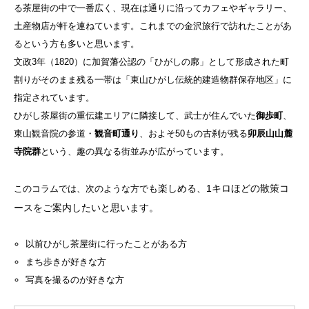
る茶屋街の中で一番広く、現在は通りに沿ってカフェやギャラリー、
土産物店が軒を連ねています。これまでの金沢旅行で訪れたことがあ
るという方も多いと思います。
文政3年（1820）に加賀藩公認の「ひがしの廓」として形成された町
割りがそのまま残る一帯は「東山ひがし伝統的建造物群保存地区」に
指定されています。
ひがし茶屋街の重伝建エリアに隣接して、武士が住んでいた
御歩町
、
東山観音院の参道・
観音町通り
、およそ50もの古刹が残る
卯辰山山麓
寺院群
という、趣の異なる街並みが広がっています。
も楽しめる、1キロほどの散策コ
このコラムでは、次のような方で
ースをご案内したいと思います。
以前ひがし茶屋街に行ったことがある方
まち歩きが好きな方
写真を撮るのが好きな方