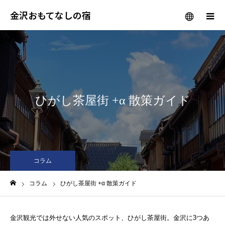
金沢おもてなしの宿
メニュー
ひがし茶屋街 +α 散策ガイド
コラム
コラム
ひがし茶屋街 +α 散策ガイド
ホーム
金沢観光では外せない人気のスポット、ひがし茶屋街。金沢に3つあ