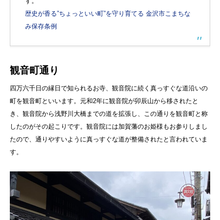
す。
歴史が香る”ちょっといい町”を守り育てる 金沢市こまちな
み保存条例
観音町通り
四万六千日の縁日で知られるお寺、観音院に続く真っすぐな道沿いの
町を観音町といいます。元和2年に観音院が卯辰山から移されたと
き、観音院から浅野川大橋までの道を拡張し、この通りを観音町と称
したのがその起こりです。観音院には加賀藩のお姫様もお参りしまし
たので、通りやすいように真っすぐな道が整備されたと言われていま
す。