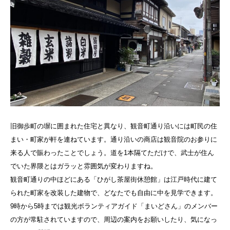
旧御歩町の塀に囲まれた住宅と異なり、観音町通り沿いには町民の住
まい・町家が軒を連ねています。通り沿いの商店は観音院のお参りに
来る人で賑わったことでしょう。道を1本隔てただけで、武士が住ん
でいた界隈とはガラッと雰囲気が変わりますね。
観音町通りの中ほどにある「ひがし茶屋街休憩館」は江戸時代に建て
られた町家を改装した建物で、どなたでも自由に中を見学できます。
9時から5時までは観光ボランティアガイド「まいどさん」のメンバー
の方が常駐されていますので、周辺の案内をお願いしたり、気になっ