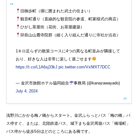
旧御歩町（塀に囲まれた武士の住まい）
観音町通り（直線的な観音院の参道、町家様式の商店）
ひがし茶屋街（花街、お茶屋建築）
卯辰山山麓寺院群（細く入り組んだ通りに寺社が点在）
1キロ足らずの散策コースに4つの異なる町並みが隣接して
おり、好きな人は非常に楽しく過ごせます
https://t.co/L1A6sj33kJ
pic.twitter.com/VxNfXT7DCC
— 金沢市旅館ホテル協同組合
事務局 (@kanazawayado)
July 4, 2024
浅野川にかかる梅ノ橋からスタート。金沢ふらっとバス「梅の橋」バ
ス停すぐ、または、北陸鉄道バス、城下まち金沢周遊バス「橋場町」
バス停から徒歩5分ほどのところにある橋です。