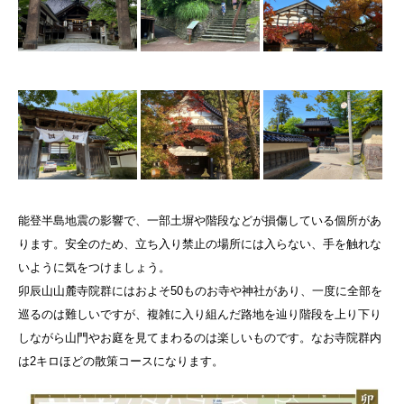
能登半島地震の影響で、一部土塀や階段などが損傷している個所があ
ります。安全のため、立ち入り禁止の場所には入らない、手を触れな
いように気をつけましょう。
卯辰山山麓寺院群にはおよそ50ものお寺や神社があり、一度に全部を
巡るのは難しいですが、複雑に入り組んだ路地を辿り階段を上り下り
しながら山門やお庭を見てまわるのは楽しいものです。なお寺院群内
は2キロほどの散策コースになります。