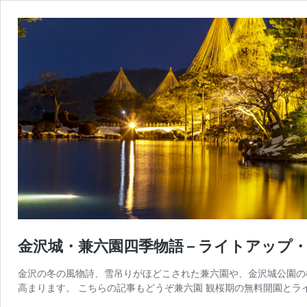
金沢城・兼六園四季物語 – ライトアップ・
金沢の冬の風物詩、雪吊りがほどこされた兼六園や、金沢城公園の
高まります。 こちらの記事もどうぞ兼六園 観桜期の無料開園とラ